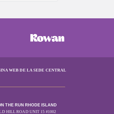
alentadora y francamente
í que tomarse un tiempo
e ti mismo es una necesidad
ra estos días
s.
INA WEB DE LA SEDE CENTRAL
ON THE RUN RHODE ISLAND
LD HILL ROAD UNIT 15 #1002