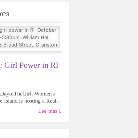
2023
: Girl Power in RI
alDayofTheGirl, Women's
 Island is hosting a Real
tered on sharing stories of
Lee más