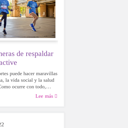
eras de respaldar
active
ortes puede hacer maravillas
a, la vida social y la salud
Como ocurre con todo,
 serán más hábiles que
Lee más
so no significa que no deban
ra bien o para mal, al probar
ividades, las niñas podrán
 sobre sí mismas, qué les
22
 qué opciones les gustaría