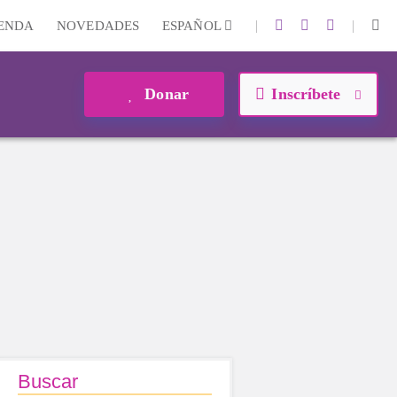
|
|
IENDA
NOVEDADES
ESPAÑOL
Donar
Inscríbete
Buscar