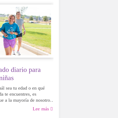
uturo.
do diario para
 niñas
ál sea tu edad o en qué
da te encuentres, es
que a la mayoría de nosotros
ien un estímulo para nuestra
Lee más
 mental y emocional. La vida