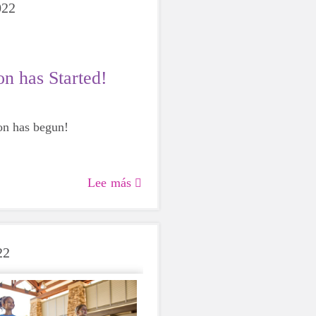
022
on has Started!
on has begun!
Lee más
22