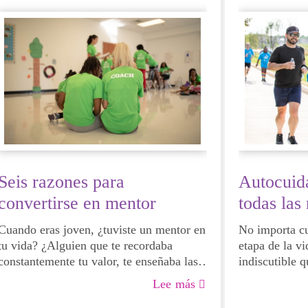
elegir en el f
Seis razones para
Autocuida
convertirse en mentor
todas las
Cuando eras joven, ¿tuviste un mentor en
No importa cu
tu vida? ¿Alguien que te recordaba
etapa de la vi
constantemente tu valor, te enseñaba las
indiscutible 
normas y se tomaba el tiempo para
nos vendría b
Lee más
escucharte? Si tu respuesta es afirmativa,
salud física,