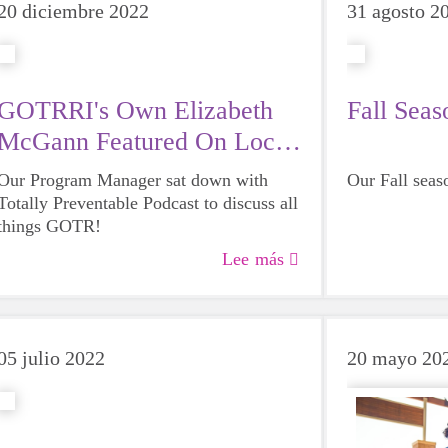
20 diciembre 2022
31 agosto 2
GOTRRI's Own Elizabeth
Fall Seas
McGann Featured On Local
Podcast
Our Program Manager sat down with
Our Fall seas
Totally Preventable Podcast to discuss all
things GOTR!
Lee más
05 julio 2022
20 mayo 20