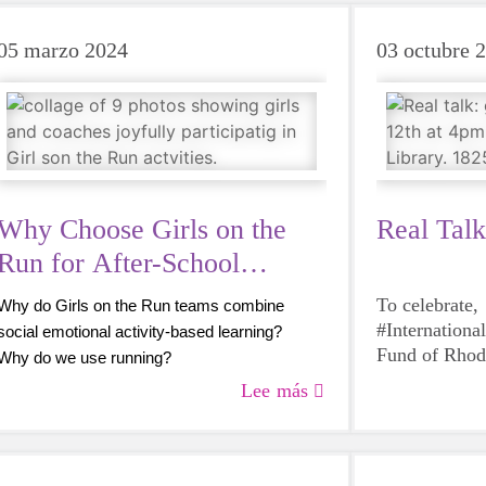
05 marzo 2024
03 octubre 
Why Choose Girls on the
Real Talk
Run for After-School
Programming
To celebrate,
Why do Girls on the Run teams combine
#Internation
social emotional activity-based learning?
Fund of Rhode
Why do we use running?
Talk panel cen
Why are we so excited to hear what our
Lee más
girl power,
participants, coaches, and caregivers have to
say about Girls on the Run?