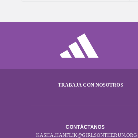
puede ser más tentador recurrir a una
bebida azucarada o con cafeína, si optas
por el agua, tu cuerpo te lo agradecerá
siempre.
TRABAJA CON NOSOTROS
CONTÁCTANOS
KASHA.HANFLIK@GIRLSONTHERUN.ORG