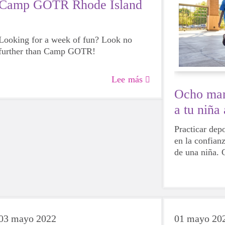
Camp GOTR Rhode Island
Looking for a week of fun? Look no
further than Camp GOTR!
Lee más
Ocho man
a tu niña 
Practicar dep
en la confianz
de una niña. 
algunas niñas
otras, pero e
intentarlo. Pa
diferentes act
descubrir más
03 mayo 2022
01 mayo 20
hace felices y