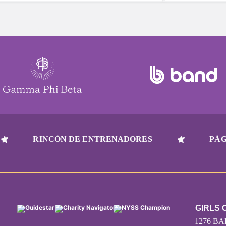
es probable que ahora mismo estés
puede ser des
sonriendo y recordando con cariño una
agotadora, as
gran lección que te enseñó tu mentor.
para cuidar d
ABSOLUTA pa
impredecible
RINCÓN DE ENTRENADORES
PÁG
GIRLS 
1276 BA