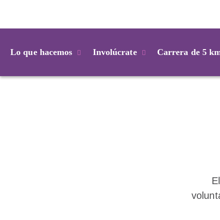
Login
Lo que hacemos
Involúcrate
Carrera de 5 k
E
volun