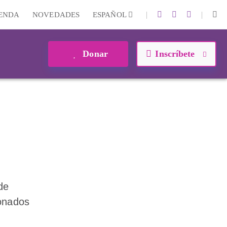
|
|
IENDA
NOVEDADES
ESPAÑOL
Donar
Inscríbete
de
onados